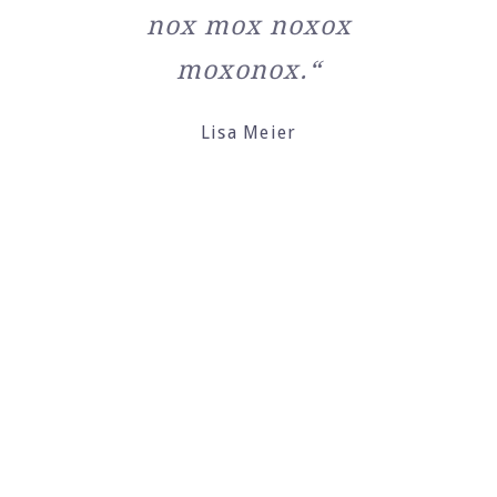
nox mox noxox
moxonox.“
Lisa Meier